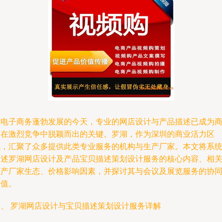
在电子商务蓬勃发展的今天，专业的网店设计与产品描述已成为
家在激烈竞争中脱颖而出的关键。罗湖，作为深圳的商业活力区
域，汇聚了众多提供此类专业服务的机构与生产厂家。本文将系
阐述罗湖网店设计及产品宝贝描述策划设计服务的核心内容、相
生产厂家生态、价格影响因素，并探讨其与会议及展览服务的协
价值。
一、 罗湖网店设计与宝贝描述策划设计服务详解